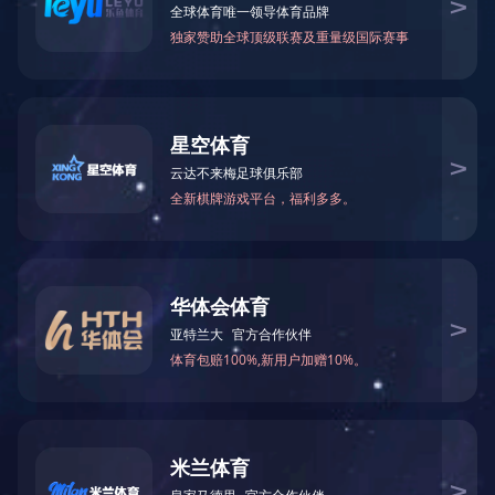
大沙河中下游段综合治理工程(一期)项目Ⅲ标工程
案例介绍