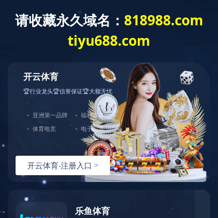
米兰体育
米兰体育-米兰milan(中国)
市政公用
石油化工
民航工程
电力工程
交通工程
水利工程
PPP项目
征地拆迁
设计优化
信息化与机房咨询
招标代理
财务决算
投资后评价