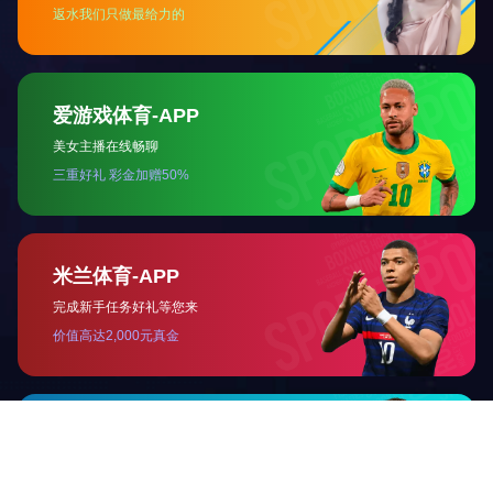
地址 : 北京市海淀区复兴路12号恩菲科技大厦A座三
层308室
Copyright © 2018 中京华（北京）工程咨询有限公司
爱体育-中国一站式服务平台
华体会体育在线（中国）唯一官方
网站
开云体育-开云(中国)一站式服务官方网站
千亿体育-千亿
qianyi(中国)
千亿官网-千亿（中国）一站式服务官网
爱游戏体
育-官方网站米兰体育（中国）有限公司
leyu·乐鱼(中国)体育官
方网站
千亿官网-千亿（中国）一站式服务官网
MK体育·（国
际）官方网站-mksport
星空体育·（中国）官方网站-STARSKY
SPORT