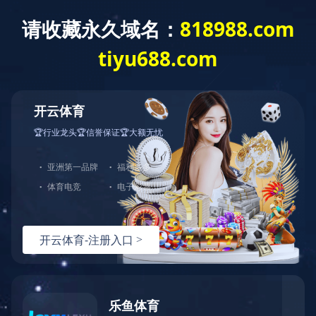
米兰体育
米兰体育-米兰milan(中国)
市政公用
石油化工
民航工程
电力工程
交通工程
水利工程
PPP项目
征地拆迁
设计优化
信息化与机房咨询
招标代理
财务决算
投资后评价