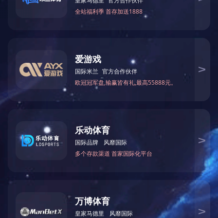
走进中京华
公司简介
组织架构
资质荣誉
公司业务
造价咨询
招标代理
工程监理
会计服务
经典案例
米兰体育-米兰
市政公用
石油化工
milan(中国)
民航工程
更多...
资讯中心
米兰体育
行业新闻