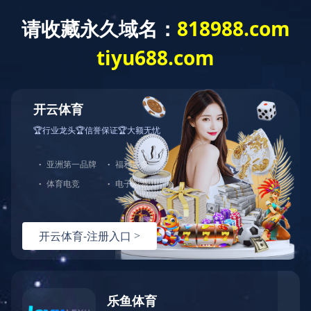
米兰体育
米兰体育
行业新闻
公司中标“中共中央直属机关2021年工程造