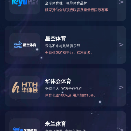
价咨询服务定点采购项目”
2021-03-25
公司中标“中共中央直属机关2021年工程造价咨询服务定点
采购项目”。
上一个案例：
中京华“2020年度总结表彰及2021年工作计划会”圆满结束
返回列表页
下一个案例：
中京华荣获北京市招标代理企业3A资信评价等级证书