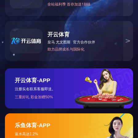
招贤纳士
招聘职位
人才理念
米兰体育-米兰milan(中国)
电话 :
010－62161407
传真 :
010－62162417
邮箱 : lifei@zjhzj.net zjh@zjhzj.net
地址 : 北京市海淀区复兴路12号恩菲科技大厦A座三
层308室
Copyright © 2018 中京华（北京）工程咨询有限公司
爱体育-中国一站式服务平台
华体会体育在线（中国）唯一官方