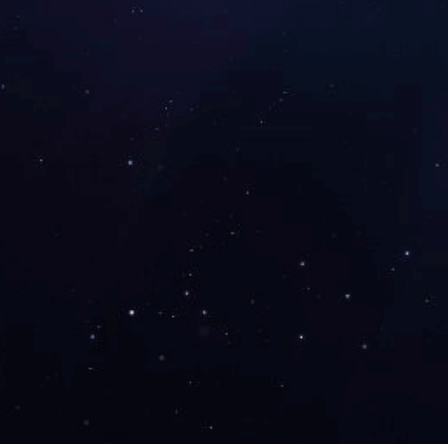
走进中京华
公司业务
经典
公司简介
造价咨询
米兰体
组织架构
招标代理
市政
资质荣誉
工程监理
石油
会计服务
民航
更多..
Copyright © 2018 中京华（北京）工程咨询有限公司
爱体育-中国一站式服务平台
华体会体育在线（中国）唯一官方
方网站米兰体育（中国）有限公司
leyu·乐鱼(中国)体育官方网站