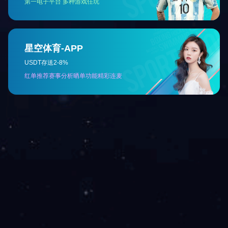
电话 :
010－62161407
传真 :
010－62162417
邮箱 : lifei@zjhzj.net zjh@zjhzj.net
地址 : 北京市海淀区复兴路12号恩菲科技大厦A座三
层308室
Copyright © 2018 中京华（北京）工程咨询有限公司
爱体育-中国一站式服务平台
华体会体育在线（中国）唯一官方
网站
开云体育-开云(中国)一站式服务官方网站
千亿体育-千亿
qianyi(中国)
千亿官网-千亿（中国）一站式服务官网
爱游戏体
育-官方网站米兰体育（中国）有限公司
leyu·乐鱼(中国)体育官
方网站
千亿官网-千亿（中国）一站式服务官网
MK体育·（国
际）官方网站-mksport
星空体育·（中国）官方网站-STARSKY
SPORT