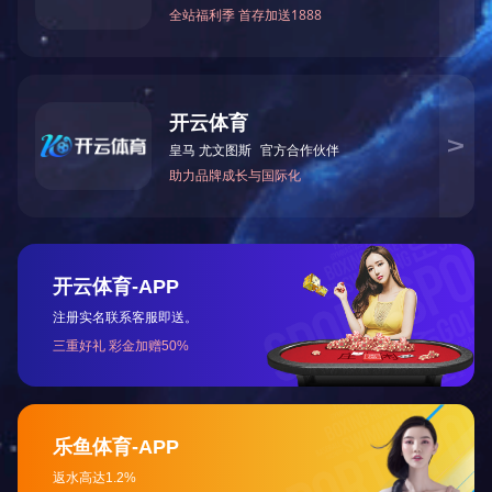
青岛即平高速
上一页
1
2
下一页
走进中京华
公司简介
组织架构
资质荣誉
公司业务